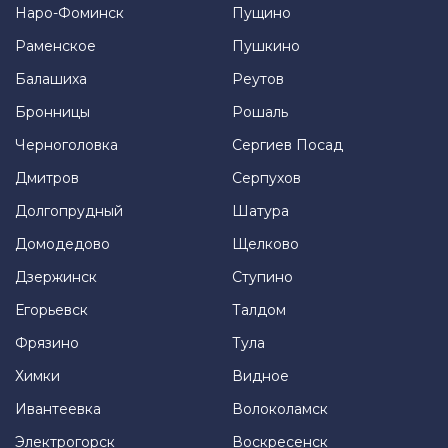
Наро-Фоминск
Пущино
Раменское
Пушкино
Балашиха
Реутов
Бронницы
Рошаль
Черноголовка
Сергиев Посад
Дмитров
Серпухов
Долгопрудный
Шатура
Домодедово
Щелково
Дзержинск
Ступино
Егорьевск
Талдом
Фрязино
Тула
Химки
Видное
Ивантеевка
Волоколамск
Электрогорск
Воскресенск