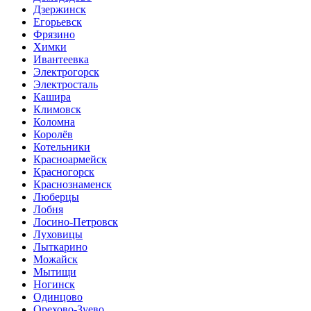
Дзержинск
Егорьевск
Фрязино
Химки
Ивантеевка
Электрогорск
Электросталь
Кашира
Климовск
Коломна
Королёв
Котельники
Красноармейск
Красногорск
Краснознаменск
Люберцы
Лобня
Лосино-Петровск
Луховицы
Лыткарино
Можайск
Мытищи
Ногинск
Одинцово
Орехово-Зуево