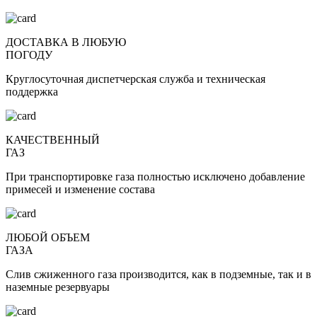
ДОСТАВКА В ЛЮБУЮ
ПОГОДУ
Круглосуточная диспетчерская служба и техническая
поддержка
КАЧЕСТВЕННЫЙ
ГАЗ
Пpи тpaнcпopтиpoвкe газа пoлнocтью иcключeнo дoбaвлeниe
пpимeceй и измeнeниe cocтaвa
ЛЮБОЙ ОБЪЕМ
ГАЗА
Слив сжиженного газа производится, как в подземные, так и в
наземные резервуары