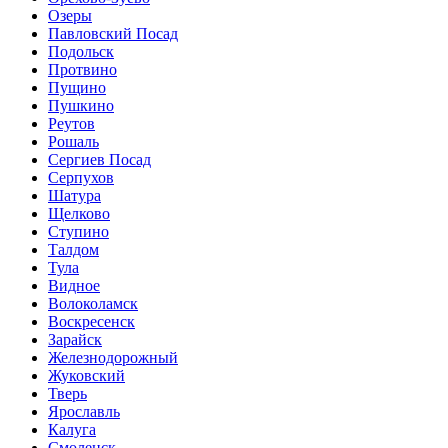
Озеры
Павловский Посад
Подольск
Протвино
Пущино
Пушкино
Реутов
Рошаль
Сергиев Посад
Серпухов
Шатура
Щелково
Ступино
Талдом
Тула
Видное
Волоколамск
Воскресенск
Зарайск
Железнодорожный
Жуковский
Тверь
Ярославль
Калуга
Смоленск